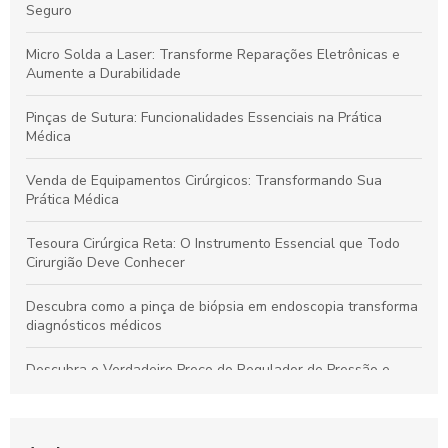
Seguro
Micro Solda a Laser: Transforme Reparações Eletrônicas e
Aumente a Durabilidade
Pinças de Sutura: Funcionalidades Essenciais na Prática
Médica
Venda de Equipamentos Cirúrgicos: Transformando Sua
Prática Médica
Tesoura Cirúrgica Reta: O Instrumento Essencial que Todo
Cirurgião Deve Conhecer
Descubra como a pinça de biópsia em endoscopia transforma
diagnósticos médicos
Descubra o Verdadeiro Preço do Regulador de Pressão e
Economize Hoje!
Descubra como a pinça de sutura transforma a precisão em