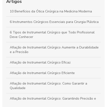
procedimentos cirúrgicos
Artigos
Descubra o Verdadeiro Preço da Tesoura Cirúrgica e Como
10 Benefícios da Ótica Cirúrgica na Medicina Moderna
Escolher a Ideal
6 Instrumentos Cirúrgicos Essenciais para Cirurgia Plástica
Kit Instrumental Cirúrgico: Tudo que Você Precisa Saber para
a Escolha Certa
6 Tipos de Instrumental Cirúrgico que Todo Profissional
Deve Conhecer
Afiação de Instrumental Cirúrgico Aumente a Durabilidade
e a Precisão
Afiação de Instrumental Cirúrgico Eficaz
Afiação de Instrumental Cirúrgico Eficiente
Afiação de Instrumental Cirúrgico: Como Garantir a
Qualidade
Afiação de Instrumental Cirúrgico: Garantindo Precisão e
Segurança em Procedimentos