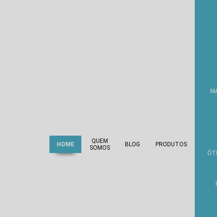
M
QUEM
HOME
BLOG
PRODUTOS
SOMOS
ÓT