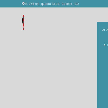
R. 254, 64 - quadra 23 L8 - Goiania - GO
AFI
AF