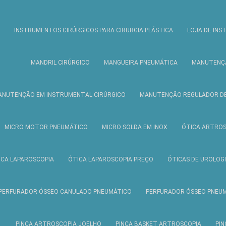
INSTRUMENTOS CIRÚRGICOS PARA CIRURGIA PLÁSTICA
LOJA DE IN
MANDRIL CIRÚRGICO
MANGUEIRA PNEUMÁTICA
MANUTENÇÃ
ANUTENÇÃO EM INSTRUMENTAL CIRÚRGICO
MANUTENÇÃO REGULADOR DE
MICRO MOTOR PNEUMÁTICO
MICRO SOLDA EM INOX
ÓTICA ARTROS
ICA LAPAROSCOPIA
ÓTICA LAPAROSCOPIA PREÇO
ÓTICAS DE UROLOG
PERFURADOR ÓSSEO CANULADO PNEUMÁTICO
PERFURADOR ÓSSEO PNEU
PINÇA ARTROSCOPIA JOELHO
PINÇA BASKET ARTROSCOPIA
PIN