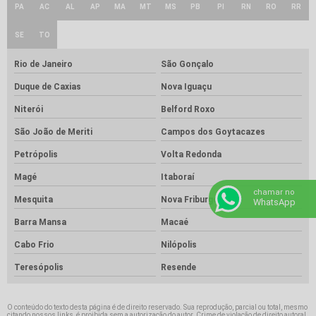
PA
AC
AL
AP
MA
MT
MS
PB
PI
RN
RO
RR
SE
TO
Rio de Janeiro
São Gonçalo
Duque de Caxias
Nova Iguaçu
Niterói
Belford Roxo
São João de Meriti
Campos dos Goytacazes
Petrópolis
Volta Redonda
Magé
Itaboraí
chamar no
Mesquita
Nova Friburgo
WhatsApp
Barra Mansa
Macaé
Cabo Frio
Nilópolis
Teresópolis
Resende
O conteúdo do texto desta página é de direito reservado. Sua reprodução, parcial ou total, mesmo
citando nossos links, é proibida sem a autorização do autor. Crime de violação de direito autoral