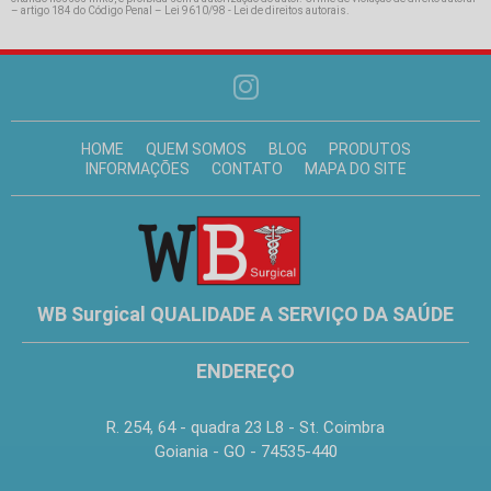
– artigo 184 do Código Penal –
Lei 9610/98 - Lei de direitos autorais
.
HOME
QUEM SOMOS
BLOG
PRODUTOS
INFORMAÇÕES
CONTATO
MAPA DO SITE
WB Surgical QUALIDADE A SERVIÇO DA SAÚDE
ENDEREÇO
R. 254, 64 - quadra 23 L8 - St. Coimbra
Goiania - GO - 74535-440