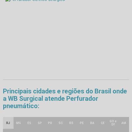
Principais cidades e regiões do Brasil onde
a WB Surgical atende Perfurador
pneumático:
GO e
RJ
MG
ES
SP
PR
SC
RS
PE
BA
CE
AM
DF