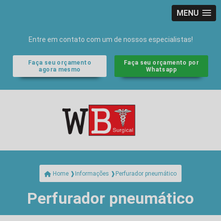
MENU
Entre em contato com um de nossos especialistas!
Faça seu orçamento
Faça seu orçamento por
agora mesmo
Whatsapp
Perfurador pneumático
Home ❱
Informações ❱
Perfurador pneumático