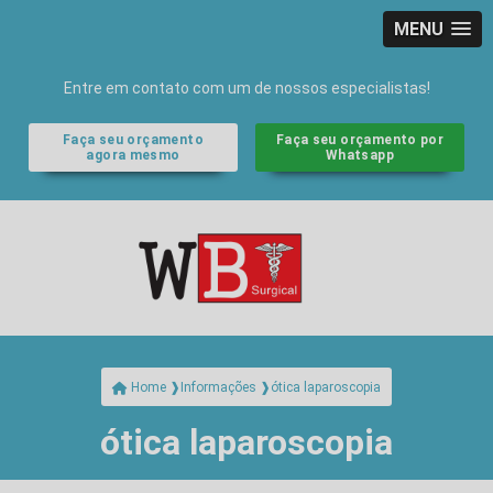
MENU
Entre em contato com um de nossos especialistas!
Faça seu orçamento
Faça seu orçamento por
agora mesmo
Whatsapp
ótica laparoscopia
Home ❱
Informações ❱
ótica laparoscopia