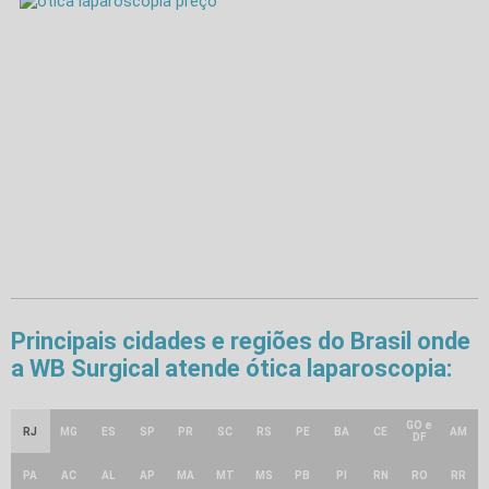
Principais cidades e regiões do Brasil onde
a WB Surgical atende ótica laparoscopia:
GO e
RJ
MG
ES
SP
PR
SC
RS
PE
BA
CE
AM
DF
PA
AC
AL
AP
MA
MT
MS
PB
PI
RN
RO
RR