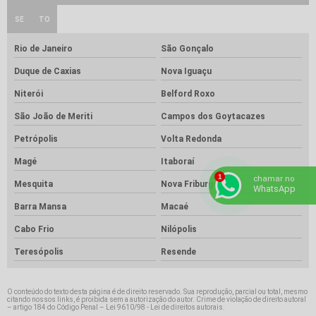
SE
TO
Rio de Janeiro
São Gonçalo
Duque de Caxias
Nova Iguaçu
Niterói
Belford Roxo
São João de Meriti
Campos dos Goytacazes
Petrópolis
Volta Redonda
Magé
Itaboraí
chamar no
Mesquita
Nova Friburgo
WhatsApp
Barra Mansa
Macaé
Cabo Frio
Nilópolis
Teresópolis
Resende
O conteúdo do texto desta página é de direito reservado. Sua reprodução, parcial ou total, mesmo
citando nossos links, é proibida sem a autorização do autor. Crime de violação de direito autoral
– artigo 184 do Código Penal –
Lei 9610/98 - Lei de direitos autorais
.