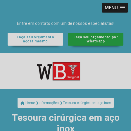
MENU
Entre em contato com um de nossos especialistas!
Faça seu orçamento
Faça seu orçamento por
agora mesmo
Whatsapp
Tesoura cirúrgica em aço inox
Home ❱
Informações ❱
Tesoura cirúrgica em aço
inox