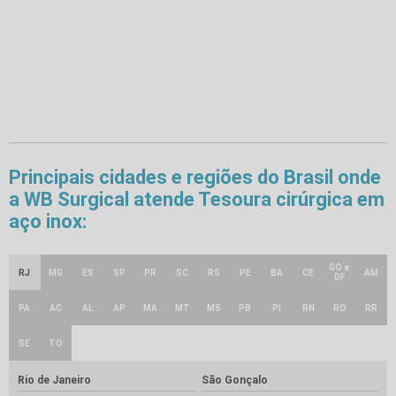
Principais cidades e regiões do Brasil onde
a WB Surgical atende Tesoura cirúrgica em
aço inox:
GO e
RJ
MG
ES
SP
PR
SC
RS
PE
BA
CE
AM
DF
PA
AC
AL
AP
MA
MT
MS
PB
PI
RN
RO
RR
SE
TO
Rio de Janeiro
São Gonçalo