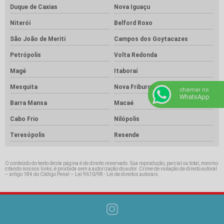
Duque de Caxias
Nova Iguaçu
Niterói
Belford Roxo
São João de Meriti
Campos dos Goytacazes
Petrópolis
Volta Redonda
Magé
Itaboraí
Mesquita
Nova Friburgo
chamar no
WhatsApp
Barra Mansa
Macaé
Cabo Frio
Nilópolis
Teresópolis
Resende
O conteúdo do texto desta página é de direito reservado. Sua reprodução, parcial ou total, mesmo
citando nossos links, é proibida sem a autorização do autor. Crime de violação de direito autoral
– artigo 184 do Código Penal –
Lei 9610/98 - Lei de direitos autorais
.