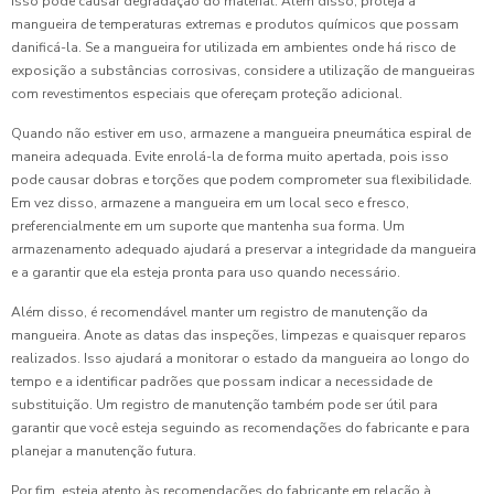
isso pode causar degradação do material. Além disso, proteja a
mangueira de temperaturas extremas e produtos químicos que possam
danificá-la. Se a mangueira for utilizada em ambientes onde há risco de
exposição a substâncias corrosivas, considere a utilização de mangueiras
com revestimentos especiais que ofereçam proteção adicional.
Quando não estiver em uso, armazene a mangueira pneumática espiral de
maneira adequada. Evite enrolá-la de forma muito apertada, pois isso
pode causar dobras e torções que podem comprometer sua flexibilidade.
Em vez disso, armazene a mangueira em um local seco e fresco,
preferencialmente em um suporte que mantenha sua forma. Um
armazenamento adequado ajudará a preservar a integridade da mangueira
e a garantir que ela esteja pronta para uso quando necessário.
Além disso, é recomendável manter um registro de manutenção da
mangueira. Anote as datas das inspeções, limpezas e quaisquer reparos
realizados. Isso ajudará a monitorar o estado da mangueira ao longo do
tempo e a identificar padrões que possam indicar a necessidade de
substituição. Um registro de manutenção também pode ser útil para
garantir que você esteja seguindo as recomendações do fabricante e para
planejar a manutenção futura.
Por fim, esteja atento às recomendações do fabricante em relação à