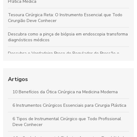
Prática Médica
Tesoura Cirúrgica Reta: O Instrumento Essencial que Todo
Cirurgião Deve Conhecer
Descubra como a pinça de biópsia em endoscopia transforma
diagnósticos médicos
Descubra o Verdadeiro Preço do Regulador de Pressão e
Economize Hoje!
Descubra como a pinça de sutura transforma a precisão em
procedimentos cirúrgicos
Artigos
Descubra o Verdadeiro Preço da Tesoura Cirúrgica e Como
10 Benefícios da Ótica Cirúrgica na Medicina Moderna
Escolher a Ideal
6 Instrumentos Cirúrgicos Essenciais para Cirurgia Plástica
Kit Instrumental Cirúrgico: Tudo que Você Precisa Saber para
a Escolha Certa
6 Tipos de Instrumental Cirúrgico que Todo Profissional
Deve Conhecer