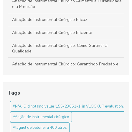
Afiação de Instrumental Cirúrgico Aumente a Durabilidade
e a Precisão
Afiação de Instrumental Cirúrgico Eficaz
Afiação de Instrumental Cirúrgico Eficiente
Afiação de Instrumental Cirúrgico: Como Garantir a
Qualidade
Afiação de Instrumental Cirúrgico: Garantindo Precisão e
Segurança em Procedimentos
Benefícios da Pinça Bipolar para Laparoscopia
Tags
Benefícios da Pinça de Artroscopia
#N/A (Did not find value '155-23851-1' in VLOOKUP evaluation.)
Benefícios do Ressectoscópio Bipolar para Cirurgias
Afiação de instrumental cirúrgico
Box para banheiro sanfonado: a solução prática e elegante
para otimizar seu espaço
Aluguel de betoneira 400 litros