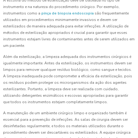
A escolha do método de esterilização deve ser baseada no tipo de
instrumento e na natureza do procedimento cirúrgico. Por exemplo,
instrumentos como a
pinça de biopsia endoscopia
são frequentemente
utilizados em procedimentos minimamente invasivos e devem ser
esterilizados de maneira adequada para evitar infecções. A utilização de
métodos de esterilização apropriados é crucial para garantir que esses
instrumentos estejam livres de contaminantes antes de serem utilizados em
um paciente.
Além da esterilização, a limpeza adequada dos instrumentos cirúrgicos é
igualmente importante. Antes da esterilização, os instrumentos devem ser
limpos para remover qualquer resíduo biológico, como sangue e tecidos.
A limpeza inadequada pode comprometer a eficácia da esterilização, pois
os resíduos podem proteger os microrganismos da ação dos agentes
esterilizantes. Portanto, a limpeza deve ser realizada com cuidado,
utilizando detergentes enzimáticos e escovas apropriadas para garantir
que todos os instrumentos estejam completamente limpos.
A manutenção de um ambiente cirúrgico limpo e organizado também é
essencial para a prevenção de infecções. As salas de cirurgia devem ser
desinfetadas regularmente, e todos os materiais utilizados durante o
procedimento devem ser descartáveis ou esterilizados. A equipe cirúrgica