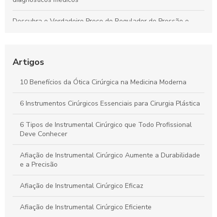
Descubra o Verdadeiro Preço do Regulador de Pressão e
Economize Hoje!
Descubra como a pinça de sutura transforma a precisão em
procedimentos cirúrgicos
Artigos
Descubra o Verdadeiro Preço da Tesoura Cirúrgica e Como
10 Benefícios da Ótica Cirúrgica na Medicina Moderna
Escolher a Ideal
6 Instrumentos Cirúrgicos Essenciais para Cirurgia Plástica
Kit Instrumental Cirúrgico: Tudo que Você Precisa Saber para
a Escolha Certa
6 Tipos de Instrumental Cirúrgico que Todo Profissional
Deve Conhecer
Afiação de Instrumental Cirúrgico Aumente a Durabilidade
e a Precisão
Afiação de Instrumental Cirúrgico Eficaz
Afiação de Instrumental Cirúrgico Eficiente