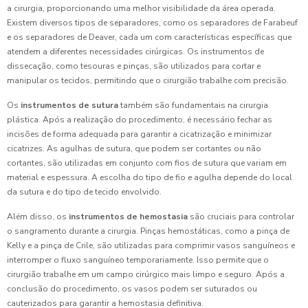
a cirurgia, proporcionando uma melhor visibilidade da área operada.
Existem diversos tipos de separadores, como os separadores de Farabeuf
e os separadores de Deaver, cada um com características específicas que
atendem a diferentes necessidades cirúrgicas. Os instrumentos de
dissecação, como tesouras e pinças, são utilizados para cortar e
manipular os tecidos, permitindo que o cirurgião trabalhe com precisão.
Os
instrumentos de sutura
também são fundamentais na cirurgia
plástica. Após a realização do procedimento, é necessário fechar as
incisões de forma adequada para garantir a cicatrização e minimizar
cicatrizes. As agulhas de sutura, que podem ser cortantes ou não
cortantes, são utilizadas em conjunto com fios de sutura que variam em
material e espessura. A escolha do tipo de fio e agulha depende do local
da sutura e do tipo de tecido envolvido.
Além disso, os
instrumentos de hemostasia
são cruciais para controlar
o sangramento durante a cirurgia. Pinças hemostáticas, como a pinça de
Kelly e a pinça de Crile, são utilizadas para comprimir vasos sanguíneos e
interromper o fluxo sanguíneo temporariamente. Isso permite que o
cirurgião trabalhe em um campo cirúrgico mais limpo e seguro. Após a
conclusão do procedimento, os vasos podem ser suturados ou
cauterizados para garantir a hemostasia definitiva.