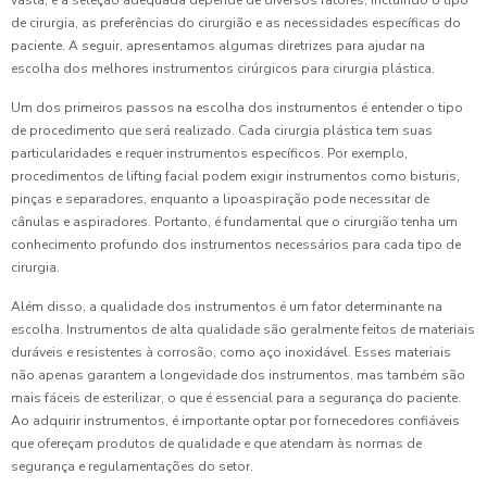
vasta, e a seleção adequada depende de diversos fatores, incluindo o tipo
de cirurgia, as preferências do cirurgião e as necessidades específicas do
paciente. A seguir, apresentamos algumas diretrizes para ajudar na
escolha dos melhores instrumentos cirúrgicos para cirurgia plástica.
Um dos primeiros passos na escolha dos instrumentos é entender o tipo
de procedimento que será realizado. Cada cirurgia plástica tem suas
particularidades e requer instrumentos específicos. Por exemplo,
procedimentos de lifting facial podem exigir instrumentos como bisturis,
pinças e separadores, enquanto a lipoaspiração pode necessitar de
cânulas e aspiradores. Portanto, é fundamental que o cirurgião tenha um
conhecimento profundo dos instrumentos necessários para cada tipo de
cirurgia.
Além disso, a qualidade dos instrumentos é um fator determinante na
escolha. Instrumentos de alta qualidade são geralmente feitos de materiais
duráveis e resistentes à corrosão, como aço inoxidável. Esses materiais
não apenas garantem a longevidade dos instrumentos, mas também são
mais fáceis de esterilizar, o que é essencial para a segurança do paciente.
Ao adquirir instrumentos, é importante optar por fornecedores confiáveis
que ofereçam produtos de qualidade e que atendam às normas de
segurança e regulamentações do setor.