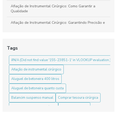
Afiação de Instrumental Cirúrgico: Como Garantir a
Qualidade
Afiação de Instrumental Cirúrgico: Garantindo Precisão e
Segurança em Procedimentos
Benefícios da Pinça Bipolar para Laparoscopia
Tags
Benefícios da Pinça de Artroscopia
#N/A (Did not find value '155-23851-1' in VLOOKUP evaluation.)
Benefícios do Ressectoscópio Bipolar para Cirurgias
Afiação de instrumental cirúrgico
Box para banheiro sanfonado: a solução prática e elegante
para otimizar seu espaço
Aluguel de betoneira 400 litros
Aluguel de betoneira quanto custa
Como a Ótica de Videocirurgia Revoluciona os
Procedimentos Médicos
Balancim suspenso manual
Comprar tesoura cirúrgica
Como a Ótica de Videocirurgia Revoluciona Procedimentos
Concertina com cerca elétrica
Concertina de aço
Médicos
Concertina flat perimetral
Concertina simples preço