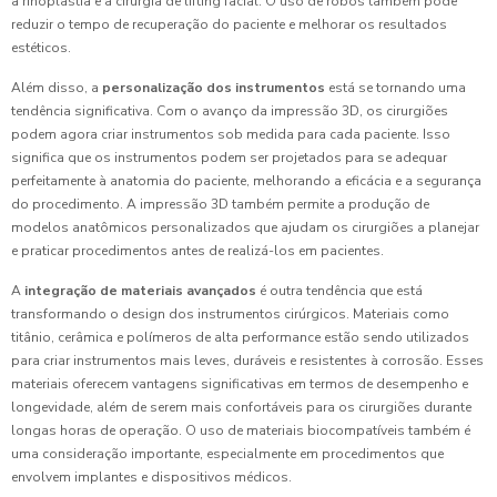
a rinoplastia e a cirurgia de lifting facial. O uso de robôs também pode
reduzir o tempo de recuperação do paciente e melhorar os resultados
estéticos.
Além disso, a
personalização dos instrumentos
está se tornando uma
tendência significativa. Com o avanço da impressão 3D, os cirurgiões
podem agora criar instrumentos sob medida para cada paciente. Isso
significa que os instrumentos podem ser projetados para se adequar
perfeitamente à anatomia do paciente, melhorando a eficácia e a segurança
do procedimento. A impressão 3D também permite a produção de
modelos anatômicos personalizados que ajudam os cirurgiões a planejar
e praticar procedimentos antes de realizá-los em pacientes.
A
integração de materiais avançados
é outra tendência que está
transformando o design dos instrumentos cirúrgicos. Materiais como
titânio, cerâmica e polímeros de alta performance estão sendo utilizados
para criar instrumentos mais leves, duráveis e resistentes à corrosão. Esses
materiais oferecem vantagens significativas em termos de desempenho e
longevidade, além de serem mais confortáveis para os cirurgiões durante
longas horas de operação. O uso de materiais biocompatíveis também é
uma consideração importante, especialmente em procedimentos que
envolvem implantes e dispositivos médicos.