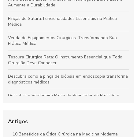
Aumente a Durabilidade
Pinças de Sutura: Funcionalidades Essenciais na Prática
Médica
Venda de Equipamentos Cirúrgicos: Transformando Sua
Prática Médica
Tesoura Cirúrgica Reta: O Instrumento Essencial que Todo
Cirurgião Deve Conhecer
Descubra como a pinça de biópsia em endoscopia transforma
diagnósticos médicos
Descubra o Verdadeiro Preço do Regulador de Pressão e
Economize Hoje!
Descubra como a pinça de sutura transforma a precisão em
procedimentos cirúrgicos
Artigos
Descubra o Verdadeiro Preço da Tesoura Cirúrgica e Como
10 Benefícios da Ótica Cirúrgica na Medicina Moderna