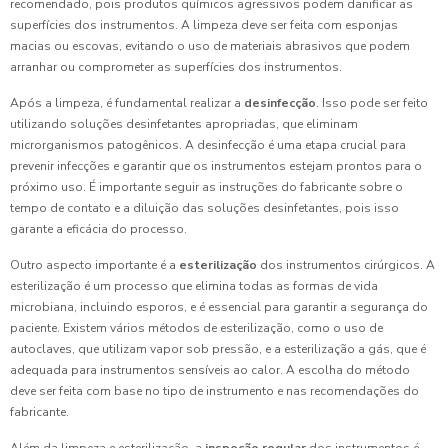
recomendado, pois produtos químicos agressivos podem danificar as
superfícies dos instrumentos. A limpeza deve ser feita com esponjas
macias ou escovas, evitando o uso de materiais abrasivos que podem
arranhar ou comprometer as superfícies dos instrumentos.
Após a limpeza, é fundamental realizar a
desinfecção
. Isso pode ser feito
utilizando soluções desinfetantes apropriadas, que eliminam
microrganismos patogênicos. A desinfecção é uma etapa crucial para
prevenir infecções e garantir que os instrumentos estejam prontos para o
próximo uso. É importante seguir as instruções do fabricante sobre o
tempo de contato e a diluição das soluções desinfetantes, pois isso
garante a eficácia do processo.
Outro aspecto importante é a
esterilização
dos instrumentos cirúrgicos. A
esterilização é um processo que elimina todas as formas de vida
microbiana, incluindo esporos, e é essencial para garantir a segurança do
paciente. Existem vários métodos de esterilização, como o uso de
autoclaves, que utilizam vapor sob pressão, e a esterilização a gás, que é
adequada para instrumentos sensíveis ao calor. A escolha do método
deve ser feita com base no tipo de instrumento e nas recomendações do
fabricante.
Além da limpeza e esterilização, a
inspeção regular
dos instrumentos é