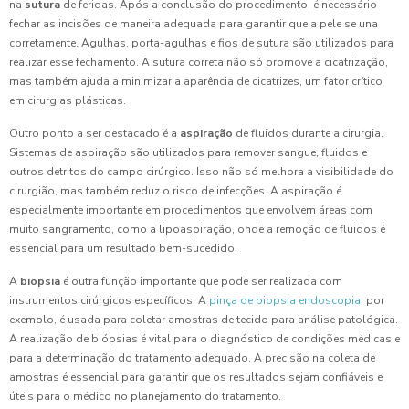
na
sutura
de feridas. Após a conclusão do procedimento, é necessário
fechar as incisões de maneira adequada para garantir que a pele se una
corretamente. Agulhas, porta-agulhas e fios de sutura são utilizados para
realizar esse fechamento. A sutura correta não só promove a cicatrização,
mas também ajuda a minimizar a aparência de cicatrizes, um fator crítico
em cirurgias plásticas.
Outro ponto a ser destacado é a
aspiração
de fluidos durante a cirurgia.
Sistemas de aspiração são utilizados para remover sangue, fluidos e
outros detritos do campo cirúrgico. Isso não só melhora a visibilidade do
cirurgião, mas também reduz o risco de infecções. A aspiração é
especialmente importante em procedimentos que envolvem áreas com
muito sangramento, como a lipoaspiração, onde a remoção de fluidos é
essencial para um resultado bem-sucedido.
A
biopsia
é outra função importante que pode ser realizada com
instrumentos cirúrgicos específicos. A
pinça de biopsia endoscopia
, por
exemplo, é usada para coletar amostras de tecido para análise patológica.
A realização de biópsias é vital para o diagnóstico de condições médicas e
para a determinação do tratamento adequado. A precisão na coleta de
amostras é essencial para garantir que os resultados sejam confiáveis e
úteis para o médico no planejamento do tratamento.