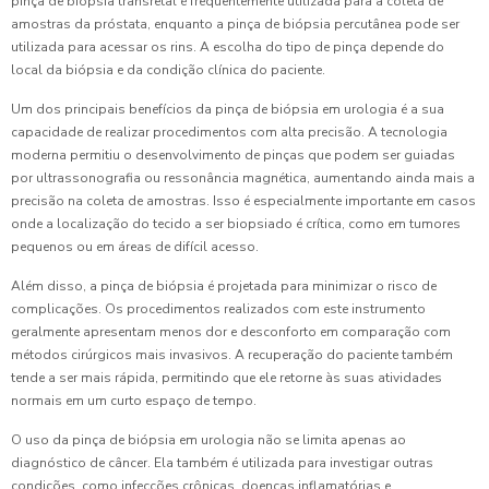
pinça de biópsia transretal é frequentemente utilizada para a coleta de
amostras da próstata, enquanto a pinça de biópsia percutânea pode ser
utilizada para acessar os rins. A escolha do tipo de pinça depende do
local da biópsia e da condição clínica do paciente.
Um dos principais benefícios da pinça de biópsia em urologia é a sua
capacidade de realizar procedimentos com alta precisão. A tecnologia
moderna permitiu o desenvolvimento de pinças que podem ser guiadas
por ultrassonografia ou ressonância magnética, aumentando ainda mais a
precisão na coleta de amostras. Isso é especialmente importante em casos
onde a localização do tecido a ser biopsiado é crítica, como em tumores
pequenos ou em áreas de difícil acesso.
Além disso, a pinça de biópsia é projetada para minimizar o risco de
complicações. Os procedimentos realizados com este instrumento
geralmente apresentam menos dor e desconforto em comparação com
métodos cirúrgicos mais invasivos. A recuperação do paciente também
tende a ser mais rápida, permitindo que ele retorne às suas atividades
normais em um curto espaço de tempo.
O uso da pinça de biópsia em urologia não se limita apenas ao
diagnóstico de câncer. Ela também é utilizada para investigar outras
condições, como infecções crônicas, doenças inflamatórias e