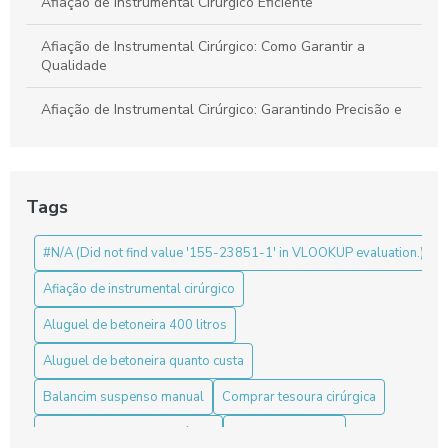
Afiação de Instrumental Cirúrgico Eficiente
Afiação de Instrumental Cirúrgico: Como Garantir a
Qualidade
Afiação de Instrumental Cirúrgico: Garantindo Precisão e
Segurança em Procedimentos
Benefícios da Pinça Bipolar para Laparoscopia
Tags
Benefícios da Pinça de Artroscopia
#N/A (Did not find value '155-23851-1' in VLOOKUP evaluation.)
Benefícios do Ressectoscópio Bipolar para Cirurgias
Afiação de instrumental cirúrgico
Box para banheiro sanfonado: a solução prática e elegante
para otimizar seu espaço
Aluguel de betoneira 400 litros
Aluguel de betoneira quanto custa
Como a Ótica de Videocirurgia Revoluciona os
Procedimentos Médicos
Balancim suspenso manual
Comprar tesoura cirúrgica
Como a Ótica de Videocirurgia Revoluciona Procedimentos
Concertina com cerca elétrica
Concertina de aço