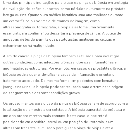
Uma das principais indicações para o uso da pinça de biópsia em urologia
é a avaliação de lesões suspeitas, como nódulos ou tumores na próstata,
bexiga ou rins. Quando um médico identifica uma anormalidade durante
um exame físico ou por meio de exames de imagem, como
ultrassonografia ou tomografia, a biópsia se torna uma ferramenta
essencial para confirmar ou descartar a presença de câncer. A coleta de
amostras de tecido permite que patologistas analisem as células e
determinem se há malignidade.
Além do câncer, a pinça de biópsia também é utilizada para investigar
outras condições, como infecções crônicas, doenças inflamatórias e
anormalidades estruturais. Por exemplo, em casos de prostatite crônica, a
biópsia pode ajudar a identificar a causa da inflamação e orientar o
tratamento adequado. Da mesma forma, em pacientes com hematuria
(sangue na urina), a biópsia pode ser realizada para determinar a origem
do sangramento e descartar condições graves.
Os procedimentos para o uso da pinça de biópsia variam de acordo com a
localização da amostra a ser coletada. A biópsia transretal da próstata é
um dos procedimentos mais comuns. Neste caso, o paciente é
posicionado em decúbito lateral ou em posição de litotomia, e um
ultrassom transretal é utilizado para guiar a pinça de biópsia até a