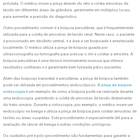
próstata. O médico insere a pinça através do reto e coleta amostras de
tecido em diferentes áreas da glândula, geralmente em múltiplos locais,
para aumentar a precisão do diagnóstico.
Outro procedimento comum é a biópsia percutânea, que é frequentemente
utilizada para a coleta de amostras de tecido renal. Neste caso, o paciente
é posicionado em decúbito ventral, e a área a ser biopsiada é anestesiada
localmente. O médico utiliza a pinça de biópsia guiada por
ultrassonografia ou tomografia para acessar o rim e coletar a amostra. A
biópsia percutânea é uma técnica minimamente invasiva que oferece
resultados confiáveis e é geralmente bem tolerada pelos pacientes.
Além das biópsias transretal e percutânea, a pinça de biópsia também
pode ser utilizada em procedimentos endoscópicos. A
pinça de biopsia
endoscopia
é um exemplo de como a biópsia pode ser realizada durante
uma endoscopia, permitindo a coleta de amostras de tecido diretamente
do trato urinário. Durante a cistoscopia, por exemplo, o médico insere um
endoscópio na bexiga e utiliza a pinça de biópsia para coletar amostras de
lesões ou áreas suspeitas. Este procedimento é especialmente útil para a
avaliação de câncer de bexiga e outras condições urológicas.
Os cuidados pré e pós-procedimento são fundamentais para garantir a