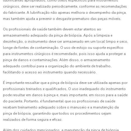
lubrificantes apropriados, como óleos específicos para instrumentos
cirúrgicos, deve ser realizado periodicamente, conforme as recomendações
do fabricante. A lubrificação não apenas melhora o desempenho da pinça,
mas também ajuda a prevenir o desgaste prematuro das peças móveis.
Os profissionais de saúde também devem estar atentos ao
armazenamento adequado da pinça de biópsia. Após a limpeza e
desinfecção, o instrumento deve ser armazenado em um local limpo e seco,
longe de fontes de contaminação. O uso de estojo ou suporte específico
para instrumentos cirúrgicos é recomendado, pois isso ajuda a proteger a
pinça de danos e contaminações. Além disso, o armazenamento
adequado contribui para a organização do ambiente de trabalho,
facilitando o acesso ao instrumento quando necessário.
É importante ressaltar que a pinça de biópsia deve ser utilizada apenas por
profissionais treinados e qualificados. O uso inadequado do instrumento
pode resultar em danos à pinça e, mais importante, em riscos para a saúde
do paciente. Portanto, é fundamental que os profissionais de saúde
recebam treinamento adequado sobre o manuseio e a manutenção da
pinça de biópsia, garantindo que todos os procedimentos sejam
realizados de forma segura e eficaz.
Além dos cuidados mencionados, a manutenção da pinça de biópsia