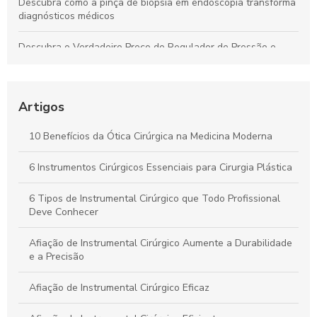
Descubra como a pinça de biópsia em endoscopia transforma
diagnósticos médicos
Descubra o Verdadeiro Preço do Regulador de Pressão e
Economize Hoje!
Descubra como a pinça de sutura transforma a precisão em
procedimentos cirúrgicos
Artigos
Descubra o Verdadeiro Preço da Tesoura Cirúrgica e Como
10 Benefícios da Ótica Cirúrgica na Medicina Moderna
Escolher a Ideal
6 Instrumentos Cirúrgicos Essenciais para Cirurgia Plástica
Kit Instrumental Cirúrgico: Tudo que Você Precisa Saber para
a Escolha Certa
6 Tipos de Instrumental Cirúrgico que Todo Profissional
Deve Conhecer
Afiação de Instrumental Cirúrgico Aumente a Durabilidade
e a Precisão
Afiação de Instrumental Cirúrgico Eficaz