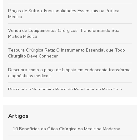
Pinças de Sutura: Funcionalidades Essenciais na Prática
Médica
Venda de Equipamentos Cirúrgicos: Transformando Sua
Prática Médica
Tesoura Cirúrgica Reta: O Instrumento Essencial que Todo
Cirurgião Deve Conhecer
Descubra como a pinça de biópsia em endoscopia transforma
diagnósticos médicos
Descubra o Verdadeiro Preço do Regulador de Pressão e
Economize Hoje!
Descubra como a pinça de sutura transforma a precisão em
procedimentos cirúrgicos
Artigos
Descubra o Verdadeiro Preço da Tesoura Cirúrgica e Como
10 Benefícios da Ótica Cirúrgica na Medicina Moderna
Escolher a Ideal