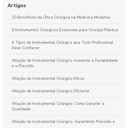
procedimentos cirúrgicos
Artigos
Descubra o Verdadeiro Preço da Tesoura Cirúrgica e Como
10 Benefícios da Ótica Cirúrgica na Medicina Moderna
Escolher a Ideal
6 Instrumentos Cirúrgicos Essenciais para Cirurgia Plástica
Kit Instrumental Cirúrgico: Tudo que Você Precisa Saber para
a Escolha Certa
6 Tipos de Instrumental Cirúrgico que Todo Profissional
Deve Conhecer
Afiação de Instrumental Cirúrgico Aumente a Durabilidade
e a Precisão
Afiação de Instrumental Cirúrgico Eficaz
Afiação de Instrumental Cirúrgico Eficiente
Afiação de Instrumental Cirúrgico: Como Garantir a
Qualidade
Afiação de Instrumental Cirúrgico: Garantindo Precisão e
Segurança em Procedimentos