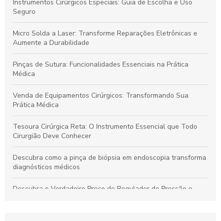
Instrumentos Cirúrgicos Especiais: Guia de Escolha e Uso
Seguro
Micro Solda a Laser: Transforme Reparações Eletrônicas e
Aumente a Durabilidade
Pinças de Sutura: Funcionalidades Essenciais na Prática
Médica
Venda de Equipamentos Cirúrgicos: Transformando Sua
Prática Médica
Tesoura Cirúrgica Reta: O Instrumento Essencial que Todo
Cirurgião Deve Conhecer
Descubra como a pinça de biópsia em endoscopia transforma
diagnósticos médicos
Descubra o Verdadeiro Preço do Regulador de Pressão e
Economize Hoje!
Descubra como a pinça de sutura transforma a precisão em