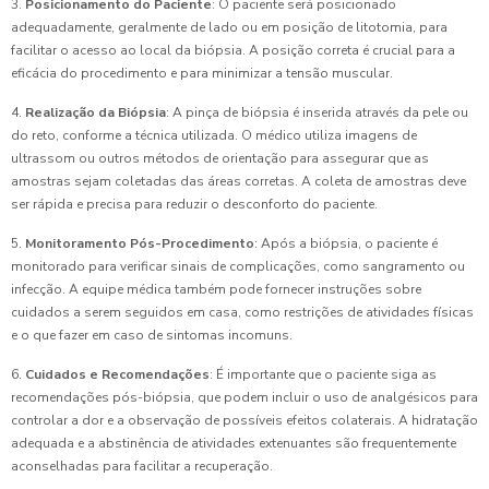
3.
Posicionamento do Paciente
: O paciente será posicionado
adequadamente, geralmente de lado ou em posição de litotomia, para
facilitar o acesso ao local da biópsia. A posição correta é crucial para a
eficácia do procedimento e para minimizar a tensão muscular.
4.
Realização da Biópsia
: A pinça de biópsia é inserida através da pele ou
do reto, conforme a técnica utilizada. O médico utiliza imagens de
ultrassom ou outros métodos de orientação para assegurar que as
amostras sejam coletadas das áreas corretas. A coleta de amostras deve
ser rápida e precisa para reduzir o desconforto do paciente.
5.
Monitoramento Pós-Procedimento
: Após a biópsia, o paciente é
monitorado para verificar sinais de complicações, como sangramento ou
infecção. A equipe médica também pode fornecer instruções sobre
cuidados a serem seguidos em casa, como restrições de atividades físicas
e o que fazer em caso de sintomas incomuns.
6.
Cuidados e Recomendações
: É importante que o paciente siga as
recomendações pós-biópsia, que podem incluir o uso de analgésicos para
controlar a dor e a observação de possíveis efeitos colaterais. A hidratação
adequada e a abstinência de atividades extenuantes são frequentemente
aconselhadas para facilitar a recuperação.