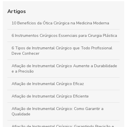
Descubra como a pinça de sutura transforma a precisão em
procedimentos cirúrgicos
Artigos
Descubra o Verdadeiro Preço da Tesoura Cirúrgica e Como
10 Benefícios da Ótica Cirúrgica na Medicina Moderna
Escolher a Ideal
6 Instrumentos Cirúrgicos Essenciais para Cirurgia Plástica
Kit Instrumental Cirúrgico: Tudo que Você Precisa Saber para
a Escolha Certa
6 Tipos de Instrumental Cirúrgico que Todo Profissional
Deve Conhecer
Afiação de Instrumental Cirúrgico Aumente a Durabilidade
e a Precisão
Afiação de Instrumental Cirúrgico Eficaz
Afiação de Instrumental Cirúrgico Eficiente
Afiação de Instrumental Cirúrgico: Como Garantir a
Qualidade
Afiação de Instrumental Cirúrgico: Garantindo Precisão e