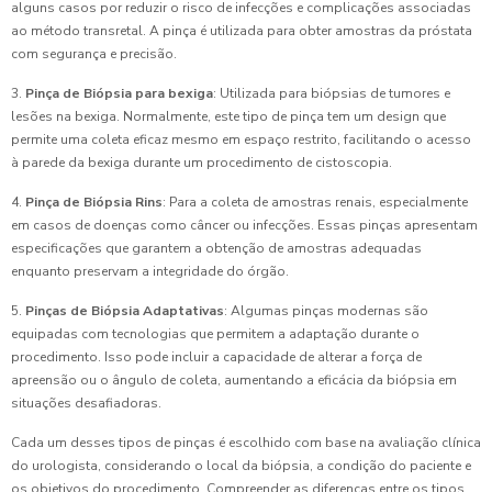
alguns casos por reduzir o risco de infecções e complicações associadas
ao método transretal. A pinça é utilizada para obter amostras da próstata
com segurança e precisão.
3.
Pinça de Biópsia para bexiga
: Utilizada para biópsias de tumores e
lesões na bexiga. Normalmente, este tipo de pinça tem um design que
permite uma coleta eficaz mesmo em espaço restrito, facilitando o acesso
à parede da bexiga durante um procedimento de cistoscopia.
4.
Pinça de Biópsia Rins
: Para a coleta de amostras renais, especialmente
em casos de doenças como câncer ou infecções. Essas pinças apresentam
especificações que garantem a obtenção de amostras adequadas
enquanto preservam a integridade do órgão.
5.
Pinças de Biópsia Adaptativas
: Algumas pinças modernas são
equipadas com tecnologias que permitem a adaptação durante o
procedimento. Isso pode incluir a capacidade de alterar a força de
apreensão ou o ângulo de coleta, aumentando a eficácia da biópsia em
situações desafiadoras.
Cada um desses tipos de pinças é escolhido com base na avaliação clínica
do urologista, considerando o local da biópsia, a condição do paciente e
os objetivos do procedimento. Compreender as diferenças entre os tipos