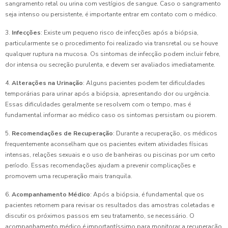
sangramento retal ou urina com vestígios de sangue. Caso o sangramento
seja intenso ou persistente, é importante entrar em contato com o médico.
3.
Infecções
: Existe um pequeno risco de infecções após a biópsia,
particularmente se o procedimento foi realizado via transretal ou se houve
qualquer ruptura na mucosa. Os sintomas de infecção podem incluir febre,
dor intensa ou secreção purulenta, e devem ser avaliados imediatamente.
4.
Alterações na Urinação
: Alguns pacientes podem ter dificuldades
temporárias para urinar após a biópsia, apresentando dor ou urgência.
Essas dificuldades geralmente se resolvem com o tempo, mas é
fundamental informar ao médico caso os sintomas persistam ou piorem.
5.
Recomendações de Recuperação
: Durante a recuperação, os médicos
frequentemente aconselham que os pacientes evitem atividades físicas
intensas, relações sexuais e o uso de banheiras ou piscinas por um certo
período. Essas recomendações ajudam a prevenir complicações e
promovem uma recuperação mais tranquila.
6.
Acompanhamento Médico
: Após a biópsia, é fundamental que os
pacientes retornem para revisar os resultados das amostras coletadas e
discutir os próximos passos em seu tratamento, se necessário. O
acompanhamento médico é importantíssimo para monitorar a recuperação