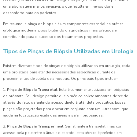
Os avanços nas técnicas e no design das pinças também têm permitido
uma abordagem menos invasiva, o que resulta em menos dor e
desconforto para os pacientes.
Em resumo, a pinça de biópsia é um componente essencial na prática
urológica moderna, possibilitando diagnósticos mais precisos e
contribuindo para o sucesso dos tratamentos propostos.
Tipos de Pinças de Biópsia Utilizadas em Urologia
Existem diversos tipos de pinças de biópsia utilizadas em urologia, cada
uma projetada para atender necessidades específicas durante os
procedimentos de coleta de amostras. Os principais tipos incluem:
1.
Pinça de Biópsia Transretal
: Esta é comumente utilizada em biópsias
da próstata. Seu design permite que o médico colete amostras de tecido
através do reto, garantindo acesso direto à glândula prostática. Essas
pinças são projetadas para operar em conjunto com um ultrassom, que
ajuda na localização exata das áreas a serem biopsiadas.
2.
Pinça de Biópsia Transperineal
: Semelhante à transretal, mas com
acesso pela pele entre o ânus e o escroto, esta técnica é preferida em