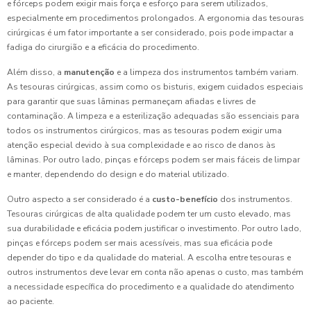
e fórceps podem exigir mais força e esforço para serem utilizados,
especialmente em procedimentos prolongados. A ergonomia das tesouras
cirúrgicas é um fator importante a ser considerado, pois pode impactar a
fadiga do cirurgião e a eficácia do procedimento.
Além disso, a
manutenção
e a limpeza dos instrumentos também variam.
As tesouras cirúrgicas, assim como os bisturis, exigem cuidados especiais
para garantir que suas lâminas permaneçam afiadas e livres de
contaminação. A limpeza e a esterilização adequadas são essenciais para
todos os instrumentos cirúrgicos, mas as tesouras podem exigir uma
atenção especial devido à sua complexidade e ao risco de danos às
lâminas. Por outro lado, pinças e fórceps podem ser mais fáceis de limpar
e manter, dependendo do design e do material utilizado.
Outro aspecto a ser considerado é a
custo-benefício
dos instrumentos.
Tesouras cirúrgicas de alta qualidade podem ter um custo elevado, mas
sua durabilidade e eficácia podem justificar o investimento. Por outro lado,
pinças e fórceps podem ser mais acessíveis, mas sua eficácia pode
depender do tipo e da qualidade do material. A escolha entre tesouras e
outros instrumentos deve levar em conta não apenas o custo, mas também
a necessidade específica do procedimento e a qualidade do atendimento
ao paciente.