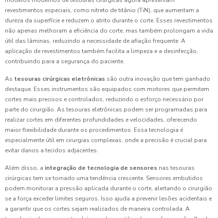
modelos modernos de tesouras cirúrgicas agora apresentam
revestimentos especiais, como nitreto de titânio (TiN), que aumentam a
dureza da superfície e reduzem o atrito durante o corte. Esses revestimentos
não apenas melhoram a eficiência do corte, mas também prolongam a vida
útil das lâminas, reduzindo a necessidade de afiação frequente. A
aplicação de revestimentos também facilita a limpeza e a desinfecção,
contribuindo para a segurança do paciente.
As
tesouras cirúrgicas eletrônicas
são outra inovação que tem ganhado
destaque. Esses instrumentos são equipados com motores que permitem
cortes mais precisos e controlados, reduzindo o esforço necessário por
parte do cirurgião. As tesouras eletrônicas podem ser programadas para
realizar cortes em diferentes profundidades e velocidades, oferecendo
maior flexibilidade durante os procedimentos. Essa tecnologia é
especialmente útil em cirurgias complexas, onde a precisão é crucial para
evitar danos a tecidos adjacentes.
Além disso, a
integração de tecnologia de sensores
nas tesouras
cirúrgicas tem se tornado uma tendência crescente. Sensores embutidos
podem monitorar a pressão aplicada durante o corte, alertando o cirurgião
se a força exceder limites seguros. Isso ajuda a prevenir lesões acidentais e
a garantir que os cortes sejam realizados de maneira controlada. A