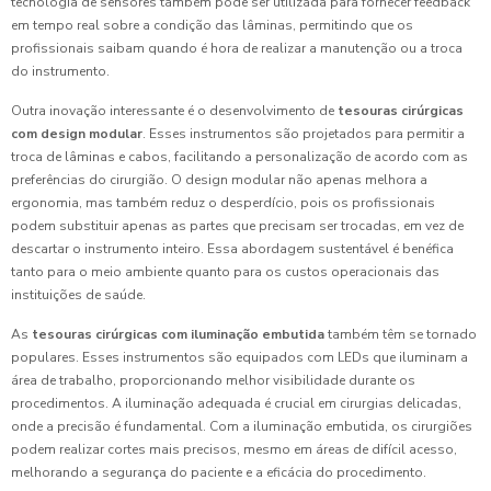
tecnologia de sensores também pode ser utilizada para fornecer feedback
em tempo real sobre a condição das lâminas, permitindo que os
profissionais saibam quando é hora de realizar a manutenção ou a troca
do instrumento.
Outra inovação interessante é o desenvolvimento de
tesouras cirúrgicas
com design modular
. Esses instrumentos são projetados para permitir a
troca de lâminas e cabos, facilitando a personalização de acordo com as
preferências do cirurgião. O design modular não apenas melhora a
ergonomia, mas também reduz o desperdício, pois os profissionais
podem substituir apenas as partes que precisam ser trocadas, em vez de
descartar o instrumento inteiro. Essa abordagem sustentável é benéfica
tanto para o meio ambiente quanto para os custos operacionais das
instituições de saúde.
As
tesouras cirúrgicas com iluminação embutida
também têm se tornado
populares. Esses instrumentos são equipados com LEDs que iluminam a
área de trabalho, proporcionando melhor visibilidade durante os
procedimentos. A iluminação adequada é crucial em cirurgias delicadas,
onde a precisão é fundamental. Com a iluminação embutida, os cirurgiões
podem realizar cortes mais precisos, mesmo em áreas de difícil acesso,
melhorando a segurança do paciente e a eficácia do procedimento.