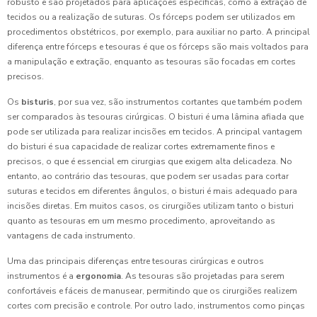
robusto e são projetados para aplicações específicas, como a extração de
tecidos ou a realização de suturas. Os fórceps podem ser utilizados em
procedimentos obstétricos, por exemplo, para auxiliar no parto. A principal
diferença entre fórceps e tesouras é que os fórceps são mais voltados para
a manipulação e extração, enquanto as tesouras são focadas em cortes
precisos.
Os
bisturis
, por sua vez, são instrumentos cortantes que também podem
ser comparados às tesouras cirúrgicas. O bisturi é uma lâmina afiada que
pode ser utilizada para realizar incisões em tecidos. A principal vantagem
do bisturi é sua capacidade de realizar cortes extremamente finos e
precisos, o que é essencial em cirurgias que exigem alta delicadeza. No
entanto, ao contrário das tesouras, que podem ser usadas para cortar
suturas e tecidos em diferentes ângulos, o bisturi é mais adequado para
incisões diretas. Em muitos casos, os cirurgiões utilizam tanto o bisturi
quanto as tesouras em um mesmo procedimento, aproveitando as
vantagens de cada instrumento.
Uma das principais diferenças entre tesouras cirúrgicas e outros
instrumentos é a
ergonomia
. As tesouras são projetadas para serem
confortáveis e fáceis de manusear, permitindo que os cirurgiões realizem
cortes com precisão e controle. Por outro lado, instrumentos como pinças