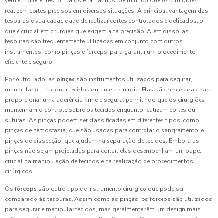
vêm em diferentes formatos e tamanhos, permitindo que os cirurgiões
realizem cortes precisos em diversas situações. A principal vantagem das
tesouras é sua capacidade de realizar cortes controlados e delicados, o
que é crucial em cirurgias que exigem alta precisão. Além disso, as
tesouras são frequentemente utilizadas em conjunto com outros
instrumentos, como pinças e fórceps, para garantir um procedimento
eficiente e seguro.
Por outro lado, as
pinças
são instrumentos utilizados para segurar,
manipular ou tracionar tecidos durante a cirurgia. Elas são projetadas para
proporcionar uma aderência firme e segura, permitindo que os cirurgiões
mantenham o controle sobre os tecidos enquanto realizam cortes ou
suturas. As pinças podem ser classificadas em diferentes tipos, como
pinças de hemostasia, que são usadas para controlar o sangramento, e
pinças de dissecção, que ajudam na separação de tecidos. Embora as
pinças não sejam projetadas para cortar, elas desempenham um papel
crucial na manipulação de tecidos e na realização de procedimentos
cirúrgicos.
Os
fórceps
são outro tipo de instrumento cirúrgico que pode ser
comparado às tesouras. Assim como as pinças, os fórceps são utilizados
para segurar e manipular tecidos, mas geralmente têm um design mais