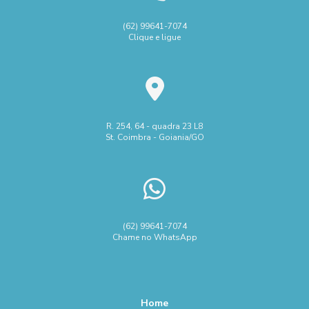
Como a Pinça de Biópsia em Urologia Revoluciona o
Diagnóstico
Máquina micro solda a laser
Pinça de sutura cirúrgica
(62) 99641-7074
Clique e ligue
Como Comprar Tesoura Cirúrgica de Qualidade e
Preço regulador pressão
Regulador de pressão de ar
Economizar
Regulador pressão ar
Saúde
Tesoura cirúrgica
Como Comprar Tesoura Cirúrgica Ideal para Suas
Venda instrumentos cirúrgicos hospitalares
Necessidades
arame galvanizado para concertina
R. 254, 64 - quadra 23 L8
Como Determinar o Preço de um Regulador de Pressão e
St. Coimbra - Goiania/GO
Suas Variações
arame liso galvanizado para cerca
arame para cerca concertina
arame preço metro
Como Encontrar o Melhor Preço Regulador de Pressão para
Seu Projeto
cerca concertina ouriço
cerca espiral concertina preço
Como Escolher a Melhor Pinça Bipolar para Neurocirurgia
concertina clipada dupla
concertina dupla clipada preço
(62) 99641-7074
Chame no WhatsApp
concertina dupla para muro
concertina fábrica
Como Escolher a Melhor Pinça Bipolar para Neurocirurgia
para Procedimentos Precisos
concertina galvalume
concertina instalação preço
Como Escolher a Melhor Pinça para Artroscopia de Joelho:
concertina metro
concertina simples dupla
Home
Guia Completo