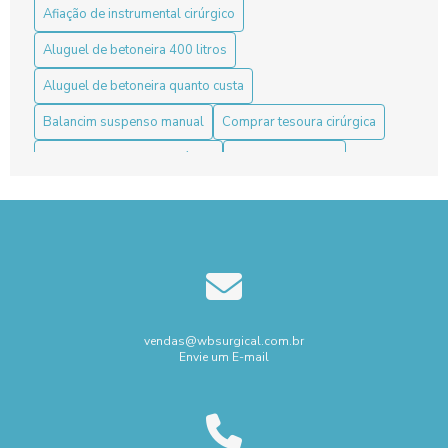
Afiação de instrumental cirúrgico
Box para banheiro sanfonado: a solução prática e elegante
para otimizar seu espaço
Aluguel de betoneira 400 litros
Aluguel de betoneira quanto custa
Como a Ótica de Videocirurgia Revoluciona os
Procedimentos Médicos
Balancim suspenso manual
Comprar tesoura cirúrgica
Como a Ótica de Videocirurgia Revoluciona Procedimentos
Concertina com cerca elétrica
Concertina de aço
Médicos
Concertina flat perimetral
Concertina simples preço
Como a Pinça Basket Revoluciona a Artroscopia no
Fornecedor de tesoura cirúrgica
Tratamento de Lesões
Fornecedor pinça biópsia endoscopia
Como a Pinça Bipolar para Neurocirurgia Revoluciona
Procedimentos Cirúrgicos
Instalação de concertina
Instalação de rede laminada
Kit instrumental cirúrgico
vendas@wbsurgical.com.br
Como a Pinça de Apreensão Melhora a Videolaparoscopia
Envie um E-mail
Locação de Equipamentos para Construção Civil em São Paulo
Como a Pinça de Artroscopia no Joelho Revoluciona
Procedimentos Médicos
Locação de geradores sp preço
Mangueira pneumática
Melhor Micro motor elétrico
Micro motor elétrico