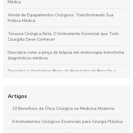
Médica
Venda de Equipamentos Cirúrgicos: Transformando Sua
Prática Médica
Tesoura Cirúrgica Reta: O Instrumento Essencial que Todo
Cirurgião Deve Conhecer
Descubra como a pinça de biópsia em endoscopia transforma
diagnósticos médicos
Descubra o Verdadeiro Preço do Regulador de Pressão e
Economize Hoje!
Descubra como a pinça de sutura transforma a precisão em
procedimentos cirúrgicos
Artigos
Descubra o Verdadeiro Preço da Tesoura Cirúrgica e Como
10 Benefícios da Ótica Cirúrgica na Medicina Moderna
Escolher a Ideal
6 Instrumentos Cirúrgicos Essenciais para Cirurgia Plástica
Kit Instrumental Cirúrgico: Tudo que Você Precisa Saber para
a Escolha Certa