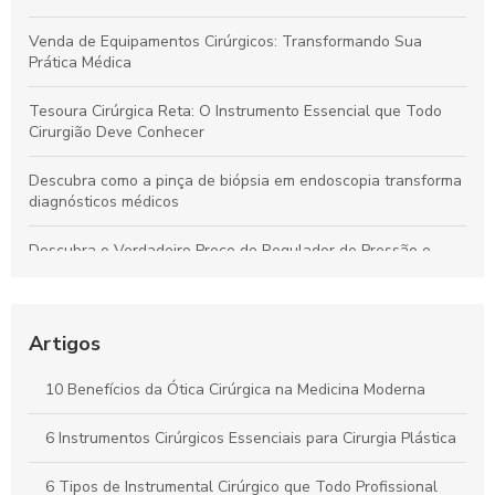
Venda de Equipamentos Cirúrgicos: Transformando Sua
Prática Médica
Tesoura Cirúrgica Reta: O Instrumento Essencial que Todo
Cirurgião Deve Conhecer
Descubra como a pinça de biópsia em endoscopia transforma
diagnósticos médicos
Descubra o Verdadeiro Preço do Regulador de Pressão e
Economize Hoje!
Descubra como a pinça de sutura transforma a precisão em
procedimentos cirúrgicos
Artigos
Descubra o Verdadeiro Preço da Tesoura Cirúrgica e Como
10 Benefícios da Ótica Cirúrgica na Medicina Moderna
Escolher a Ideal
6 Instrumentos Cirúrgicos Essenciais para Cirurgia Plástica
Kit Instrumental Cirúrgico: Tudo que Você Precisa Saber para
a Escolha Certa
6 Tipos de Instrumental Cirúrgico que Todo Profissional