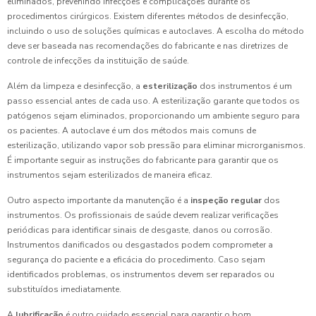
eliminados, prevenindo infecções e complicações durante os
procedimentos cirúrgicos. Existem diferentes métodos de desinfecção,
incluindo o uso de soluções químicas e autoclaves. A escolha do método
deve ser baseada nas recomendações do fabricante e nas diretrizes de
controle de infecções da instituição de saúde.
Além da limpeza e desinfecção, a
esterilização
dos instrumentos é um
passo essencial antes de cada uso. A esterilização garante que todos os
patógenos sejam eliminados, proporcionando um ambiente seguro para
os pacientes. A autoclave é um dos métodos mais comuns de
esterilização, utilizando vapor sob pressão para eliminar microrganismos.
É importante seguir as instruções do fabricante para garantir que os
instrumentos sejam esterilizados de maneira eficaz.
Outro aspecto importante da manutenção é a
inspeção regular
dos
instrumentos. Os profissionais de saúde devem realizar verificações
periódicas para identificar sinais de desgaste, danos ou corrosão.
Instrumentos danificados ou desgastados podem comprometer a
segurança do paciente e a eficácia do procedimento. Caso sejam
identificados problemas, os instrumentos devem ser reparados ou
substituídos imediatamente.
A
lubrificação
é outro cuidado essencial para garantir o bom