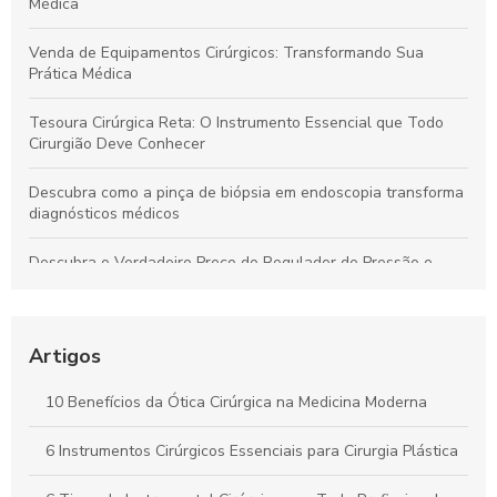
Médica
Venda de Equipamentos Cirúrgicos: Transformando Sua
Prática Médica
Tesoura Cirúrgica Reta: O Instrumento Essencial que Todo
Cirurgião Deve Conhecer
Descubra como a pinça de biópsia em endoscopia transforma
diagnósticos médicos
Descubra o Verdadeiro Preço do Regulador de Pressão e
Economize Hoje!
Descubra como a pinça de sutura transforma a precisão em
procedimentos cirúrgicos
Artigos
Descubra o Verdadeiro Preço da Tesoura Cirúrgica e Como
10 Benefícios da Ótica Cirúrgica na Medicina Moderna
Escolher a Ideal
6 Instrumentos Cirúrgicos Essenciais para Cirurgia Plástica
Kit Instrumental Cirúrgico: Tudo que Você Precisa Saber para
a Escolha Certa