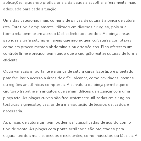
aplicações, ajudando profissionais da saúde a escolher a ferramenta mais
adequada para cada situação.
Uma das categorias mais comuns de pinças de sutura é a pinça de sutura
reta. Este tipo é amplamente utilizado em diversas cirurgias, pois sua
forma reta permite um acesso fácil e direto aos tecidos. As pinças retas
são ideais para suturas em áreas que não exigem curvaturas complexas,
como em procedimentos abdominais ou ortopédicos. Elas oferecem um
controle firme e preciso, permitindo que o cirurgião realize suturas de forma
eficiente.
Outra variação importante é a pinça de sutura curva. Este tipo é projetado
para facilitar o acesso a áreas de difícil alcance, como cavidades internas
ou regiões anatômicas complexas. A curvatura da pinça permite que o
cirurgião trabalhe em ângulos que seriam difíceis de alcançar com uma
pinça reta. As pinças curvas são frequentemente utilizadas em cirurgias
torácicas e ginecológicas, onde a manipulação de tecidos delicados é
necessária.
As pinças de sutura também podem ser classificadas de acordo com o
tipo de ponta. As pinças com ponta serrilhada são projetadas para
segurar tecidos mais espessos e resistentes, como músculos ou fáscias. A