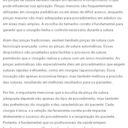
As pinças de sutura também variam em tamanho e comprimento, o que
pode influenciar sua aplicação. Pinças menores são frequentemente
utilizadas em cirurgias pediátricas ou em áreas de difícil acesso, enquanto
pinças maiores são mais adequadas para procedimentos em adultos ou
em áreas mais amplas. A escolha do tamanho correto é fundamental para
garantir que o cirurgião tenha o controle necessário durante a sutura.
Além das pinças tradicionais, existem também pinças de sutura com
tecnologia avançada, como as pinças de sutura automáticas. Esses
dispositivos são projetados para facilitar o processo de sutura,
permitindo que o cirurgião realize a sutura com um único movimento. As
pinças automáticas são especialmente úteis em procedimentos que exigem
suturas rápidas e eficientes, como em cirurgias laparoscópicas. Essa
inovação não apenas economiza tempo, mas também melhora a precisão
das suturas, resultando em melhores resultados para os pacientes.
Por fim, é importante mencionar que a escolha da pinça de sutura
adequada depende não apenas do tipo de procedimento, mas também
das preferências do cirurgião e das características do paciente. Cada
cirurgia é única, e a seleção da ferramenta correta pode impactar
diretamente o sucesso do procedimento e a recuperação do paciente.
Portanto, é fundamental que os profissionais da saúde estejam