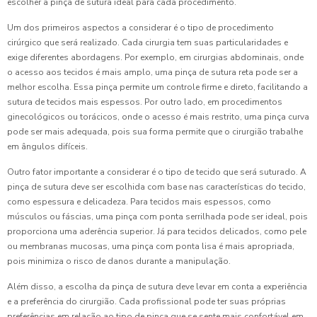
escolher a pinça de sutura ideal para cada procedimento.
Um dos primeiros aspectos a considerar é o tipo de procedimento
cirúrgico que será realizado. Cada cirurgia tem suas particularidades e
exige diferentes abordagens. Por exemplo, em cirurgias abdominais, onde
o acesso aos tecidos é mais amplo, uma pinça de sutura reta pode ser a
melhor escolha. Essa pinça permite um controle firme e direto, facilitando a
sutura de tecidos mais espessos. Por outro lado, em procedimentos
ginecológicos ou torácicos, onde o acesso é mais restrito, uma pinça curva
pode ser mais adequada, pois sua forma permite que o cirurgião trabalhe
em ângulos difíceis.
Outro fator importante a considerar é o tipo de tecido que será suturado. A
pinça de sutura deve ser escolhida com base nas características do tecido,
como espessura e delicadeza. Para tecidos mais espessos, como
músculos ou fáscias, uma pinça com ponta serrilhada pode ser ideal, pois
proporciona uma aderência superior. Já para tecidos delicados, como pele
ou membranas mucosas, uma pinça com ponta lisa é mais apropriada,
pois minimiza o risco de danos durante a manipulação.
Além disso, a escolha da pinça de sutura deve levar em conta a experiência
e a preferência do cirurgião. Cada profissional pode ter suas próprias
preferências em relação ao tipo de pinça que se sente mais confortável em