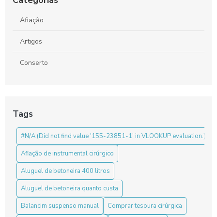
Categorias
Descubra o Verdadeiro Preço da Tesoura Cirúrgica e Como
Afiação
Escolher a Ideal
Artigos
Kit Instrumental Cirúrgico: Tudo que Você Precisa Saber para
a Escolha Certa
Conserto
Tags
#N/A (Did not find value '155-23851-1' in VLOOKUP evaluation.)
Afiação de instrumental cirúrgico
Aluguel de betoneira 400 litros
Aluguel de betoneira quanto custa
Balancim suspenso manual
Comprar tesoura cirúrgica