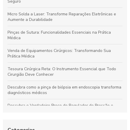
Seguro
Micro Solda a Laser: Transforme Reparações Eletrônicas e
Aumente a Durabilidade
Pinças de Sutura: Funcionalidades Essenciais na Prática
Médica
Venda de Equipamentos Cirúrgicos: Transformando Sua
Prática Médica
Tesoura Cirúrgica Reta: O Instrumento Essencial que Todo
Cirurgião Deve Conhecer
Descubra como a pinça de biópsia em endoscopia transforma
diagnósticos médicos
Descubra o Verdadeiro Preço do Regulador de Pressão e
Economize Hoje!
Descubra como a pinça de sutura transforma a precisão em
procedimentos cirúrgicos