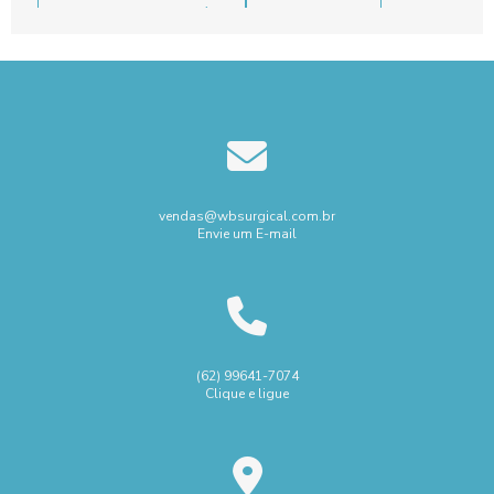
Concertina com cerca elétrica
Concertina de aço
Concertina flat perimetral
Concertina simples preço
Fornecedor de tesoura cirúrgica
Fornecedor pinça biópsia endoscopia
Instalação de concertina
Instalação de rede laminada
Kit instrumental cirúrgico
vendas@wbsurgical.com.br
Envie um E-mail
Locação de Equipamentos para Construção Civil em São Paulo
Locação de geradores sp preço
Mangueira pneumática
Melhor Micro motor elétrico
Micro motor elétrico
Máquina micro solda a laser
Pinça de sutura cirúrgica
(62) 99641-7074
Clique e ligue
Preço regulador pressão
Regulador de pressão de ar
Regulador pressão ar
Saúde
Tesoura cirúrgica
Venda instrumentos cirúrgicos hospitalares