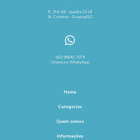
arame galvanizado para concertina
R. 254, 64 - quadra 23 L8
St. Coimbra - Goiania/GO
arame liso galvanizado para cerca
arame para cerca concertina
arame preço metro
cerca concertina ouriço
cerca espiral concertina preço
concertina clipada dupla
concertina dupla clipada preço
(62) 99641-7074
Chame no WhatsApp
concertina dupla para muro
concertina fábrica
concertina galvalume
concertina instalação preço
concertina metro
concertina simples dupla
Home
conserto de regulador de pressão
Categorias
fábrica de rede laminada
Quem somos
gravação em instrumentais cirúrgicos
instrumentais cirúrgicos especiais
instrumental cirúrgico
Informações